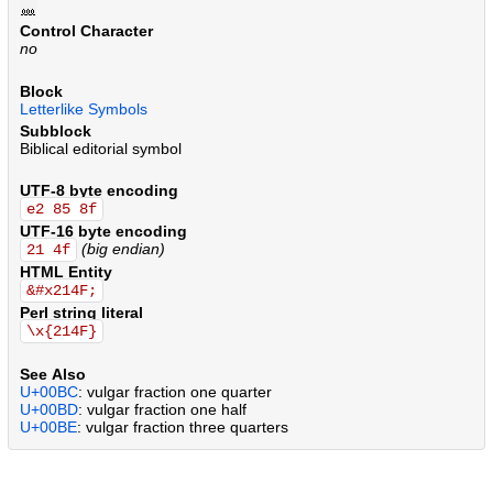
.
.
.
.
.
.
.
.
.
.
.
.
.
.
.
.
.
.
.
.
.
.
.
.
.
.
.
.
.
.
.
.
.
.
.
.
.
.
.
.
.
.
.
.
.
.
.
.
.
.
.
.
.
.
.
.
.
.
.
.
.
.
.
.
.
.
.
.
.
.
.
.
.
.
.
.
.
.
.
.
.
.
.
.
.
.
.
.
.
.
.
.
.
.
.
.
.
.
.
.
.
.
.
.
.
.
.
.
.
.
.
.
.
.
.
.
.
.
.
.
.
.
.
.
.
.
.
.
.
.
.
.
.
.
.
.
.
.
.
.
.
.
.
.
.
.
.
.
.
.
.
.
.
.
.
.
.
.
.
.
.
.
.
.
.
.
.
.
.
.
.
.
.
.
.
.
.
.
.
.
.
.
.
.
.
.
.
.
.
.
.
.
.
.
.
.
.
.
.
.
.
.
.
.
.
.
.
.
.
.
.
.
.
.
.
.
.
.
.
.
.
.
.
.
.
.
.
.
.
.
.
.
.
.
.
.
.
.
.
.
.
.
.
.
.
.
.
.
.
.
.
.
.
.
.
.
Control Character
no
Block
Letterlike Symbols
Subblock
Biblical editorial symbol
UTF-8 byte encoding
e2 85 8f
UTF-16 byte encoding
(big endian)
21 4f
HTML Entity
&#x214F;
Perl string literal
\x{214F}
See Also
U+00BC
: vulgar fraction one quarter
U+00BD
: vulgar fraction one half
U+00BE
: vulgar fraction three quarters